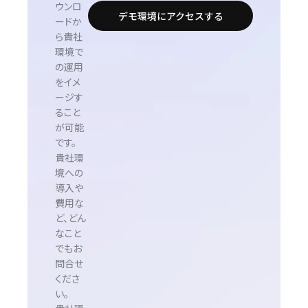
ウンロ
デモ環境にアクセスする
ードか
ら貴社
環境で
の運用
をイメ
ージす
ること
が可能
です。
貴社環
境への
導入や
費用な
ど、どん
なこと
でもお
問合せ
くださ
い。