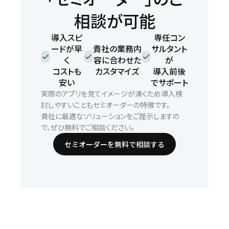
相談が可能
導入スピ
専任コン
ードが早
貴社の業務内
サルタント
check
check
check
く
容に合わせた
が
コストも
カスタマイズ
導入前後
安い
でサポート
実際のアプリを見てイメージが湧くため導入検
討しやすいこともセミオーダーの特徴です。
貴社に最適なソリューションをご提示しますの
で、ぜひ無料でご相談ください。
セミオーダーを無料で相談する