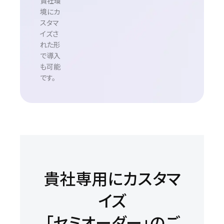
貴社環
境にカ
スタマ
イズさ
れた形
で導入
も可能
です。
貴社専用にカスタマ
イズ
「セミオーダー」のご