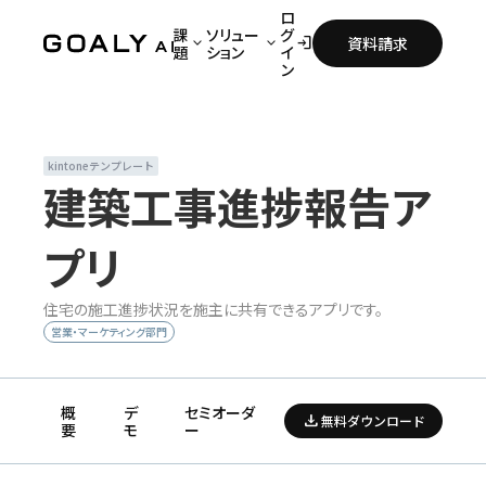
ロ
課
ソリュー
グ
keyboard_arrow_down
keyboard_arrow_down
login
資料請求
題
ション
イ
ン
課題
ソリューション
すべて表示（10 以上）
すべて表示（40 以上）
kintoneテンプレート
事業開発部門
DXパッケージ
建築工事進捗報告ア
人事部門
kintoneテンプレート
プリ
営業・マーケティング部門
kintoneプラグイン
情報システム部門
その他ソリューション
住宅の施工進捗状況を施主に共有できるアプリです。
営業・マーケティング部門
経営企画部門
経理・会計部門
概
デ
セミオーダ
download
無料ダウンロード
要
モ
ー