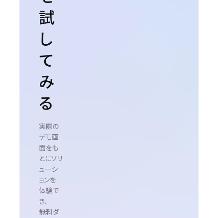
試
し
て
み
る
実際の
デモ画
面をも
とにソリ
ューシ
ョンを
体験で
き、
無料ダ