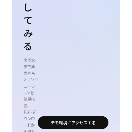
し
て
み
る
実際の
デモ画
面をも
とにソリ
ューシ
ョンを
体験で
き、
無料ダ
ウンロ
デモ環境にアクセスする
ードか
ら貴社