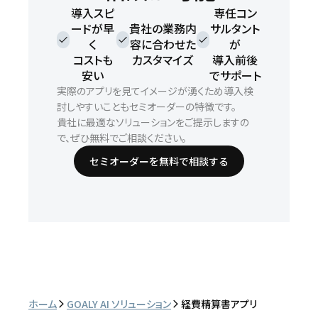
導入スピ
専任コン
ードが早
貴社の業務内
サルタント
check
check
check
く
容に合わせた
が
コストも
カスタマイズ
導入前後
安い
でサポート
実際のアプリを見てイメージが湧くため導入検
討しやすいこともセミオーダーの特徴です。
貴社に最適なソリューションをご提示しますの
で、ぜひ無料でご相談ください。
セミオーダーを無料で相談する
ホーム
GOALY AI ソリューション
経費精算書アプリ