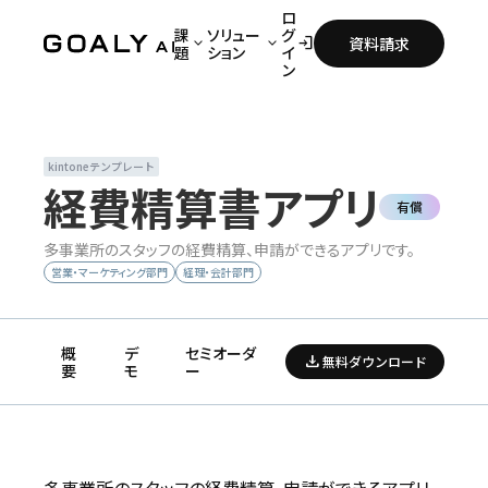
ロ
課
ソリュー
グ
keyboard_arrow_down
keyboard_arrow_down
login
資料請求
題
ション
イ
ン
課題
ソリューション
すべて表示（10 以上）
すべて表示（40 以上）
kintoneテンプレート
事業開発部門
DXパッケージ
経費精算書アプリ
有償
人事部門
kintoneテンプレート
多事業所のスタッフの経費精算、申請ができるアプリです。
営業・マーケティング部門
kintoneプラグイン
営業・マーケティング部門
経理・会計部門
情報システム部門
その他ソリューション
経営企画部門
概
デ
セミオーダ
download
無料ダウンロード
要
モ
ー
経理・会計部門