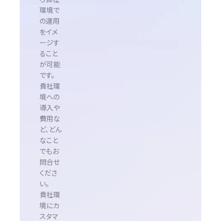
環境で
の運用
をイメ
ージす
ること
が可能
です。
貴社環
境への
導入や
費用な
ど、どん
なこと
でもお
問合せ
くださ
い。
貴社環
境にカ
スタマ